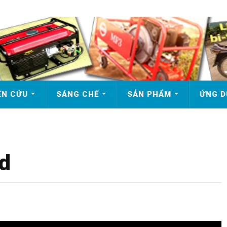
ÊN CỨU
SÁNG CHẾ
SẢN PHẨM
ỨNG 
id