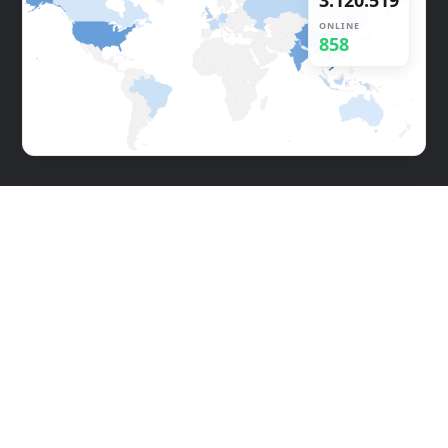
3.120.552
ONLINE
853