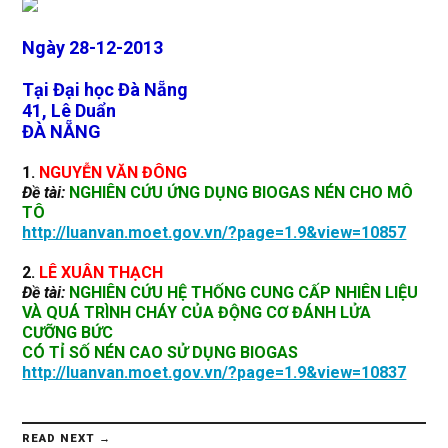
Ngày 28-12-2013
Tại Đại học Đà Nẵng
41, Lê Duẩn
ĐÀ NẴNG
1.
NGUYỄN VĂN ĐÔNG
Đề tài:
NGHIÊN CỨU ỨNG DỤNG BIOGAS NÉN CHO MÔ
TÔ
http://luanvan.moet.gov.vn/?page=1.9&view=10857
2.
LÊ XUÂN THẠCH
Đề tài:
NGHIÊN CỨU HỆ THỐNG CUNG CẤP NHIÊN LIỆU
VÀ QUÁ TRÌNH CHÁY CỦA ĐỘNG CƠ ĐÁNH LỬA
CƯỠNG BỨC
CÓ TỈ SỐ NÉN CAO SỬ DỤNG BIOGAS
http://luanvan.moet.gov.vn/?page=1.9&view=10837
READ NEXT →