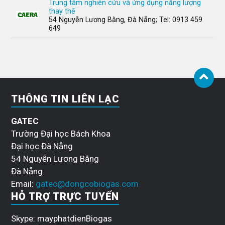
Trung tâm nghiên cứu và ứng dụng năng lượng
thay thế
54 Nguyễn Lương Bằng, Đà Nẵng; Tel: 0913 459
649
THÔNG TIN LIÊN LẠC
GATEC
Trường Đại học Bách Khoa
Đại học Đà Nẵng
54 Nguyễn Lương Bằng
Đà Nẵng
Email:
gatec@dongcobiogas.com
HỖ TRỢ TRỰC TUYẾN
Skype: mayphatdienBiogas