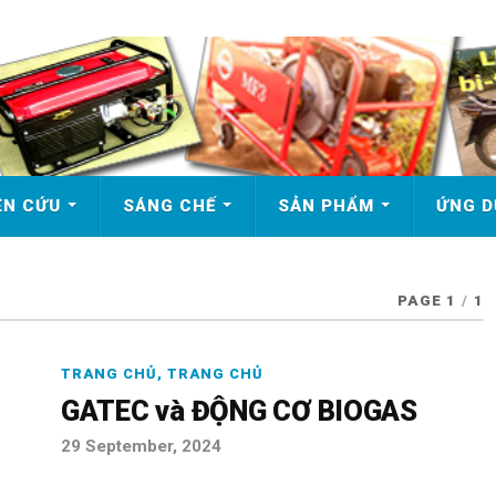
ÊN CỨU
SÁNG CHẾ
SẢN PHẨM
ỨNG 
PAGE 1
/
1
TRANG CHỦ
,
TRANG CHỦ
GATEC và ĐỘNG CƠ BIOGAS
29 September, 2024