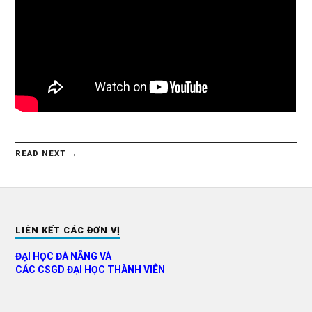
READ NEXT →
LIÊN KẾT CÁC ĐƠN VỊ
ĐẠI HỌC ĐÀ NẴNG VÀ
CÁC CSGD ĐẠI HỌC THÀNH VIÊN