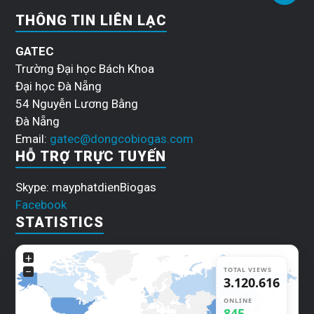
THÔNG TIN LIÊN LẠC
GATEC
Trường Đại học Bách Khoa
Đại học Đà Nẵng
54 Nguyễn Lương Bằng
Đà Nẵng
Email:
gatec@dongcobiogas.com
HỖ TRỢ TRỰC TUYẾN
Skype: mayphatdienBiogas
Facebook
STATISTICS
+
−
TOTAL VIEWS
3.120.616
ONLINE
845